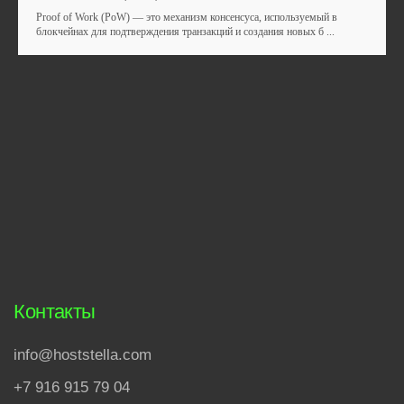
улица Взлетная, 57
Proof of Work (PoW) — это механизм консенсуса, используемый в
блокчейнах для подтверждения транзакций и создания новых б ...
Privacy Policy
© 2025 HOSTSTELLA. All rights reserved.