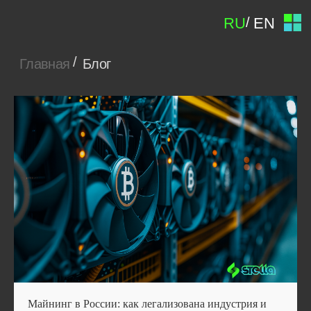
/
RU
EN
/
Главная
Блог
Майнинг в России: как легализована индустрия и