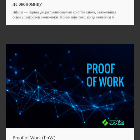
на экономику
Bitcoin — первая децентрализованная криптовалюта, заложившая
основу цифровой экономики. Понимание того, когда появился б ...
Контакты
info@hoststella.com
+7 916 915 79 04
Россия, Москва, Гоголевский бульвар, 11
Россия, Красноярский край, Красноярск,
Proof of Work (PoW)